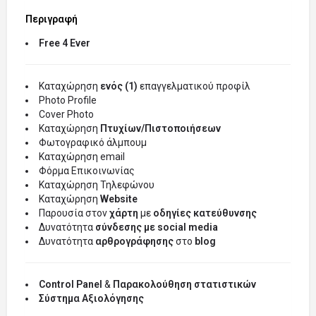
Περιγραφή
Free 4 Ever
Καταχώρηση
ενός (1)
επαγγελματικού προφίλ
Photo Profile
Cover Photo
Καταχώρηση
Πτυχίων/Πιστοποιήσεων
Φωτογραφικό άλμπουμ
Καταχώρηση email
Φόρμα Επικοινωνίας
Καταχώρηση Τηλεφώνου
Καταχώρηση
Website
Παρουσία στον
χάρτη
με
οδηγίες κατεύθυνσης
Δυνατότητα
σύνδεσης με social media
Δυνατότητα
αρθρογράφησης
στο
blog
Control Panel
&
Παρακολούθηση στατιστικών
Σύστημα Αξιολόγησης