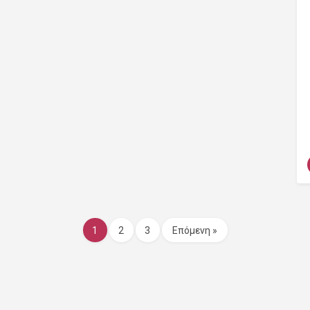
1
2
3
Επόμενη »