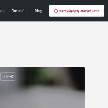
στε
Fitmotif
Blog
Καταχώρηση Επαγγελματία
ΜΑΡ
07