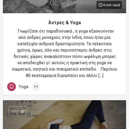
4 min read
Άντρες & Yoga
Γνωρίζατε ότι παραδοσιακά , η yoga εξασκούνταν
από άνδρες μοναχούς στην Ινδία, όπου ήταν μία
κατεξοχήν ανδρική δραστηριότητα. Τα τελευταία
χρόνια, όμως, όλο και περισσότεροι άνδρες στις
δυτικές χώρες ανακαλύπτουν πόσο ωφέλιμη μπορεί
να αποδειχθεί γι’ αυτούς η πρακτική στη yoga σε
σωματικό, νοητικό και πνευματικό επίπεδο. Περίπου
80 εκατομμύρια Ευρωπαίοι και άλλοι […]
Yoga
+1
ΜΑΡ
27