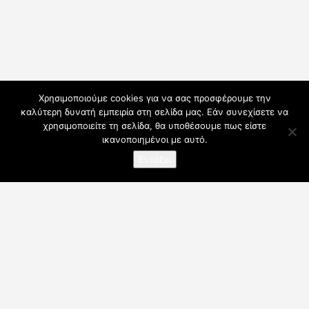
Χρησιμοποιούμε cookies για να σας προσφέρουμε την
καλύτερη δυνατή εμπειρία στη σελίδα μας. Εάν συνεχίσετε να
χρησιμοποιείτε τη σελίδα, θα υποθέσουμε πως είστε
ικανοποιημένοι με αυτό.
Εντάξει
Ο λογαριασμός μου
Συνδρομές
Για Επαγγελματίες
Όροι Χρήσης
Blog
Επικοινωνήστε μαζί μας
Copyrights © 2025 fitmotif.gr