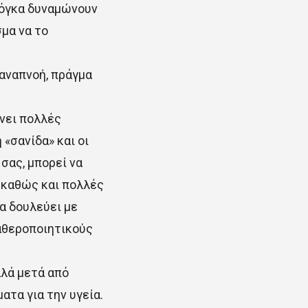
γιόγκα δυναμώνουν
μα να το
 αναπνοή, πράγμα
νει πολλές
 «σανίδα» και οι
σας, μπορεί να
, καθώς και πολλές
α δουλεύει με
αθεροποιητικούς
αλά μετά από
τα για την υγεία.