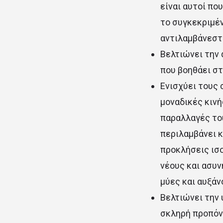
είναι αυτοί πο
το συγκεκριμέ
αντιλαμβάνεστ
Βελτιώνει την 
που βοηθάει σ
Ενισχύει τους
μοναδικές κινή
παραλλαγές του
περιλαμβάνει κ
προκλήσεις ισο
νέους και ασυ
μύες και αυξάν
Βελτιώνει την 
σκληρή προπόνη