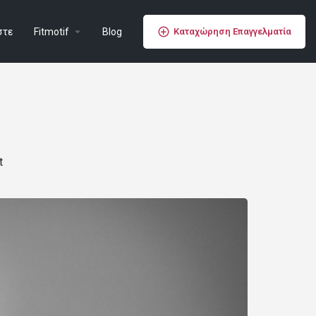
στε
Fitmotif
Blog
Καταχώρηση Επαγγελματία
t