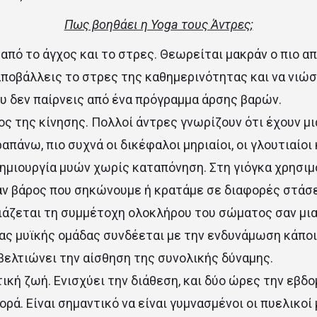
Πως βοηθάει η Yoga τους Άντρες;
από το άγχος και το στρες. Θεωρείται μακράν ο πιο 
αποβάλλεις το στρες της καθημερινότητας και να νιώσ
ου δεν παίρνεις από ένα πρόγραμμα άρσης βαρών.
ος της κίνησης. Πολλοί άντρες γνωρίζουν ότι έχουν μι
απάνω, πιο συχνά οι δικέφαλοι μηριαίοι, οι γλουτιαίοι 
ημιουργία μυών χωρίς καταπόνηση. Στη γιόγκα χρησιμ
αν βάρος που σηκώνουμε ή κρατάμε σε διαφορές στάσ
ιάζεται τη συμμέτοχη ολοκλήρου του σώματος σαν μια 
ας μυϊκής ομάδας συνδέεται με την ενδυνάμωση κάποι
βελτιώνει την αίσθηση της συνολικής δύναμης.
κή ζωή. Ενισχύει την διάθεση, και δύο ώρες την εβδο
ορά. Είναι σημαντικό να είναι γυμνασμένοι οι πυελικοί 