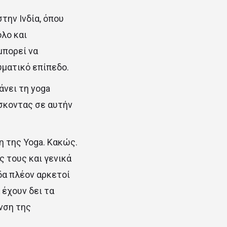
την Ινδία, όπου
όλο και
μπορεί να
υματικό επίπεδο.
άνει τη yoga
σκοντας σε αυτήν
η της Yoga. Κακώς.
ς τους και γενικά
δα πλέον αρκετοί
 έχουν δει τα
νση της