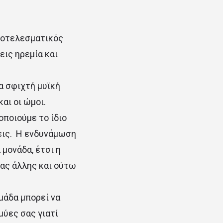
αποτελεσματικός
εις ηρεμία και
α σφιχτή μυϊκή
και οι ώμοι.
οποιούμε το ίδιο
εις. Η ενδυνάμωση
μονάδα, έτσι η
ας άλλης και ούτω
μάδα μπορεί να
μύες σας γιατί