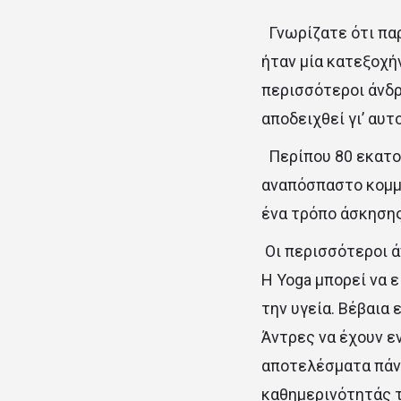
Γνωρίζατε ότι παρ
ήταν μία κατεξοχήν
περισσότεροι άνδρ
αποδειχθεί γι’ αυτ
Περίπου 80 εκατομ
αναπόσπαστο κομμά
ένα τρόπο άσκησης
Οι περισσότεροι ά
Η Yoga μπορεί να ε
την υγεία. Βέβαια
Άντρες να έχουν ε
αποτελέσματα πάνω
καθημερινότητάς 