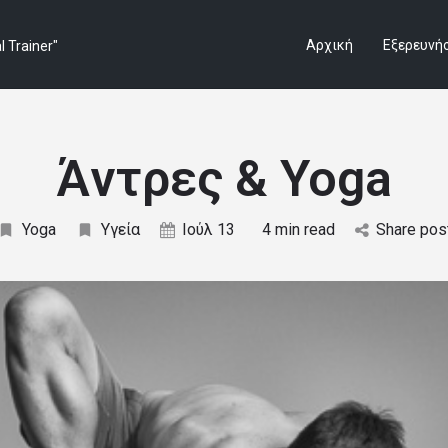
Αρχική
Εξερευνή
Άντρες & Yoga
Yoga
Υγεία
Ιούλ 13
4 min read
Share pos