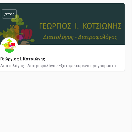
2392111156
Ανθέων
/έτος
Γεώργιος Ι. Κοτσιώνης
Διαιτολόγος - Διατροφολόγος Εξατομικευμένα προγράμματα για: - Διαχείριση βάρους / ποσοστό λίπους -…
6973565486