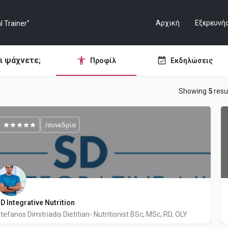
Αρχική
Εξερευνή
ι ψάχνετε;
Προφίλ
Εκδηλώσεις
Showing
5
resu
/συνεδρία
D Integrative Nutrition
tefanos Dimitriadis Dietitian- Nutritionist BSc, MSc, RD, OLY