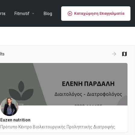
στε
Fitmotif
Blog
Καταχώρηση Επαγγελματία
lts
Euzen nutrition
Πρότυπο Κέντρο Βιολειτουργικής Προληπτικής Διατροφής