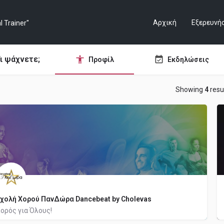
Αρχική
Εξερευνή
ι ψάχνετε;
Προφίλ
Εκδηλώσεις
Showing
4
resu
χολή Χορού ΠανΔώρα Dancebeat by Cholevas
ορός για Όλους!