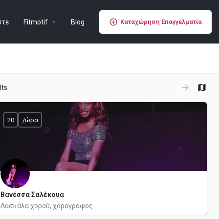
στε
Fitmotif
Blog
Καταχώρηση Επαγγελματία
lts
20
/ώρα
Βανέσσα Σαλέκουα
Δασκάλα χορού, χορογράφος