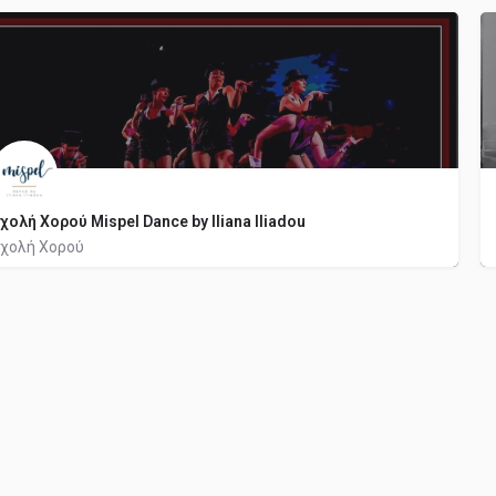
2177120858
χολή Χορού Mispel Dance by Iliana Iliadou
χολή Χορού
2310936707