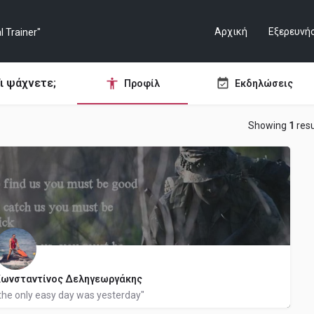
Αρχική
Εξερευνή
ι ψάχνετε;
Προφίλ
Εκδηλώσεις
Showing
1
resu
Κωνσταντίνος Δεληγεωργάκης
the only easy day was yesterday"