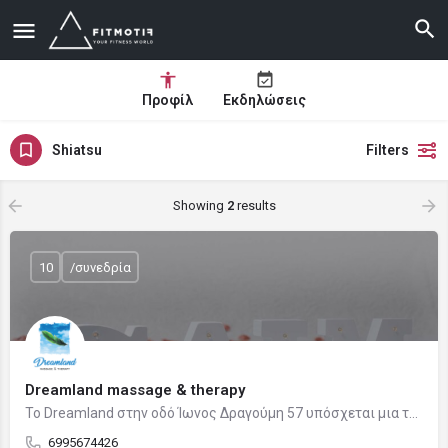
Προφίλ
Εκδηλώσεις
Shiatsu
Filters
Showing
2
results
10
/συνεδρία
Dreamland massage & therapy
Το Dreamland στην οδό Ίωνος Δραγούμη 57 υπόσχεται μια τέλεια κι αξέχαστη self-care experience και έναν νέο…
6995674426