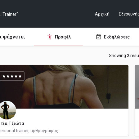
Αρχική
Εξερευνή
ι ψάχνετε;
Προφίλ
Εκδηλώσεις
Showing
2
resu
τία Τζιώτα
ersonal trainer, αρθρογράφος