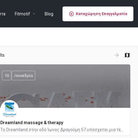
στε
Fitmotif
Blog
Καταχώρηση Επαγγελματία
lts
10
/συνεδρία
Dreamland massage & therapy
Το Dreamland στην οδό Ίωνος Δραγούμη 57 υπόσχεται μια τέλεια κι αξέχαστη self-care experience και έναν νέο…