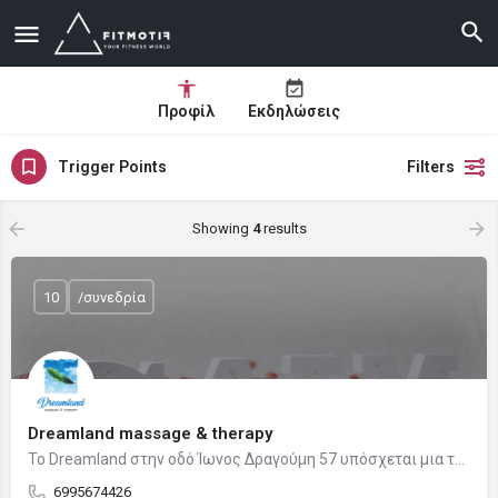
Προφίλ
Εκδηλώσεις
Trigger Points
Filters
Showing
4
results
10
/συνεδρία
Dreamland massage & therapy
Το Dreamland στην οδό Ίωνος Δραγούμη 57 υπόσχεται μια τέλεια κι αξέχαστη self-care experience και έναν νέο…
6995674426