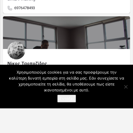
6976478493
Νίκος Τσοποζίδης
Fitness & Wellness Trainer
Χρησιμοποιούμε cookies για να σας προσφέρουμε την
καλύτερη δυνατή εμπειρία στη σελίδα μας. Εάν συνεχίσετε να
6989537845
χρησιμοποιείτε τη σελίδα, θα υποθέσουμε πως είστε
ικανοποιημένοι με αυτό.
Map view
Εντάξει