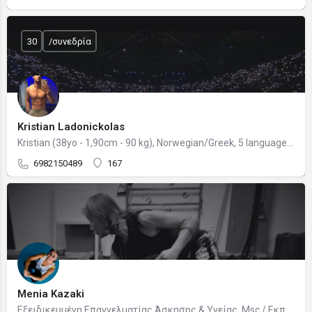
30
/συνεδρία
Kristian Ladonickolas
Kristian (38yo - 1,90cm - 90 kg), Norwegian/Greek, 5 languages, Holistic Muscle Coach
6982150489
167
Menia Kazaki
Εξειδικευμένη Επαγγελματίας Άσκησης & Υγείας, Msc / Εκπαιδευτής Επιστήμης Φυσικής Αγωγής