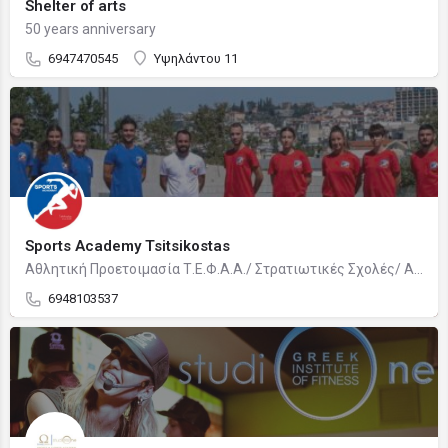
Shelter of arts
50 years anniversary
6947470545
Υψηλάντου 11
Sports Academy Tsitsikostas
Αθλητική Προετοιμασία Τ.Ε.Φ.Α.Α./ Στρατιωτικές Σχολές/ Αστυνομία/ Πυροσβεστική/ Λιμενικό
6948103537