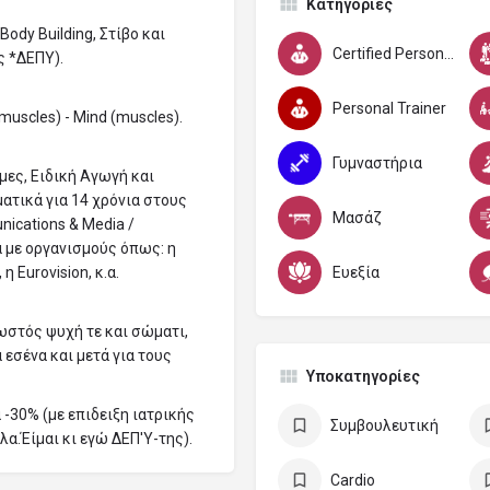
Κατηγορίες
 Body Building, Στίβο και
Certified Personal Trainer C.P.T.
ις *ΔΕΠΥ).
Personal Trainer
(muscles) - Mind (muscles).
Γυμναστήρια
ες, Ειδική Αγωγή και
ατικά για 14 χρόνια στους
Μασάζ
nications & Media /
 με οργανισμούς όπως: η
Ευεξία
η Eurovision, κ.α.
ωστός ψυχή τε και σώματι,
 εσένα και μετά για τους
Υποκατηγορίες
 -30% (με επιδειξη ιατρικής
Συμβουλευτική
α.Έίμαι κι εγώ ΔΕΠ'Υ-της).
Cardio