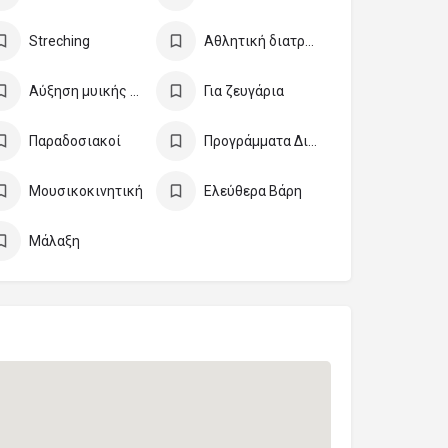
Streching
Αθλητική διατροφή
Αύξηση μυικής μάζας
Για ζευγάρια
Παραδοσιακοί
Προγράμματα Διατροφής
Μουσικοκινητική
Ελεύθερα Βάρη
Μάλαξη