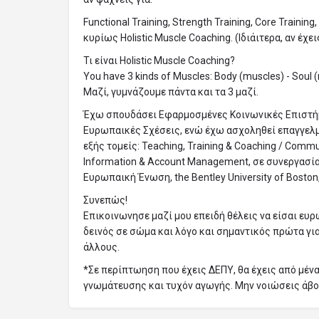
Functional Training, Strength Training, Core Training,
κυρίως Holistic Muscle Coaching. (Ιδιάιτερα, αν έχε
Τι είναι Holistic Muscle Coaching?
You have 3 kinds of Muscles: Body (muscles) - Soul 
Μαζί, γυμνάζουμε πάντα και τα 3 μαζί.
Έχω σπουδάσει Εφαρμοσμένες Κοινωνικές Επιστήμ
Ευρωπαικές Σχέσεις, ενώ έχω ασχοληθεί επαγγελμ
εξής τομείς: Teaching, Training & Coaching / Commu
Ιnformation & Account Management, σε συνεργασία
Ευρωπαική Ένωση, the Bentley University of Boston, 
Συνεπώς!
Επικοινωνησε μαζί μου επειδή θέλεις να είσαι ευρ
δεινός σε σώμα και λόγο και σημαντικός πρώτα για
άλλους.
*Σε περίπτωηση που έχεις ΔΕΠΥ, θα έχεις από μένα
γνωμάτευσης και τυχόν αγωγής. Μην νοιώσεις άβολ