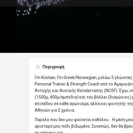
Π
Οδηγίες κατεύθυνσης
Περιγραφή
I'm Kristian, I'm Greek/Norwegian, μιλάω 5 γλώσσε
Personal Trainer & Strength Coach από το Αμερικά
Αντοχής και Φυσικής Καταάστασης (NCSF). Έχω, υ
(1500μ, 400μ/εμπόδια) και του βόλλει (διαγώνιος) 
επιπέδου σε κάθε αγώνισμα, αλλά και φοιτητής τη
Αθηνών για 2 χρόνια.
Παρόλο που δεν μου φαίνεται καθόλου... Η μέση μου
αριστερό μου πόδι βιδωμένο. Συνεπώς, δεν θα βρει
αν ψάχνεις για: