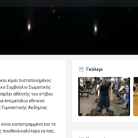
ροφίλ
Αξιολογήσεις
Εκδηλώσεις
0
Κλήση
Αποστολή email
Αφήστε μια κριτική
Γκάλερι
ς και είμαι πιστοποιημένος
νικο Συμβούλιο Σωματικής
πάρξει αθλητής του στίβου
με ένα μετάλιο εθνικού
ς Γυμναστικής Ακδημίας
 είναι κατεστραμμένη και το
ς πουθενά καλύτερα να πας,