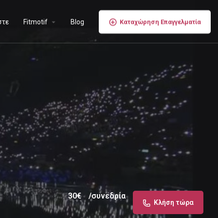
στε
Fitmotif
Blog
Καταχώρηση Επαγγελματία
30
€
/συνεδρία
Κλήση τώρα