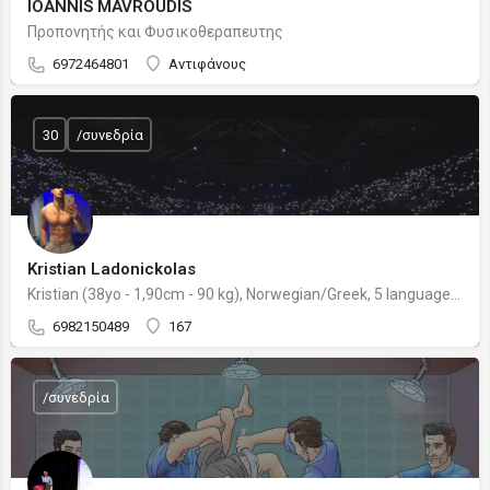
IOANNIS MAVROUDIS
Προπονητής και Φυσικοθεραπευτης
6972464801
Αντιφάνους
30
/συνεδρία
Kristian Ladonickolas
Kristian (38yo - 1,90cm - 90 kg), Norwegian/Greek, 5 languages, Holistic Muscle Coach
6982150489
167
/συνεδρία