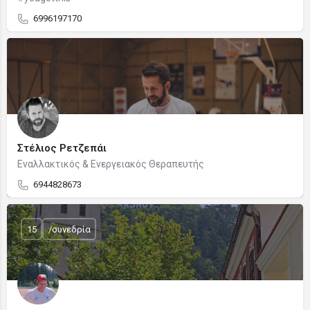
6996197170
Στέλιος Ρετζεπάι
Εναλλακτικός & Ενεργειακός Θεραπευτής
6944828673
15
/συνεδρία