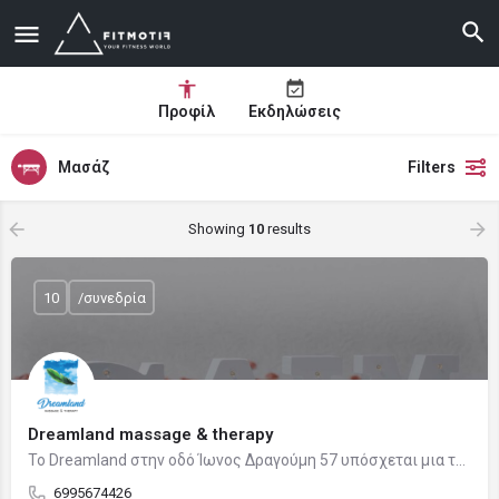
Προφίλ
Εκδηλώσεις
Μασάζ
Filters
Showing
10
results
10
/συνεδρία
Dreamland massage & therapy
Το Dreamland στην οδό Ίωνος Δραγούμη 57 υπόσχεται μια τέλεια κι αξέχαστη self-care experience και έναν νέο…
6995674426