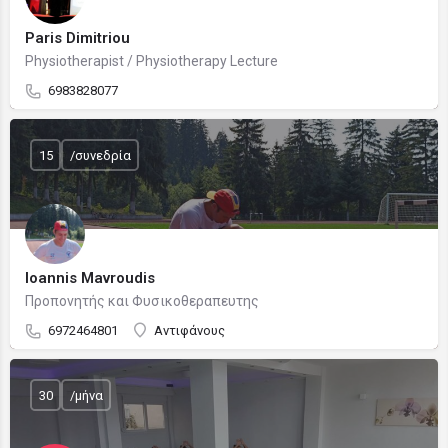
Paris Dimitriou
Physiotherapist / Physiotherapy Lecture
6983828077
15
/συνεδρία
Ioannis Mavroudis
Προπονητής και Φυσικοθεραπευτης
6972464801
Αντιφάνους
30
/μήνα