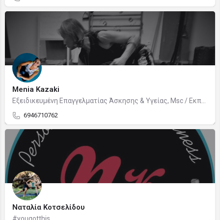
Menia Kazaki
Εξειδικευμένη Επαγγελματίας Άσκησης & Υγείας, Msc / Εκπαιδευτής Επιστήμης Φυσικής Αγωγής
6946710762
Ναταλία Κοτσελίδου
#yougotthis