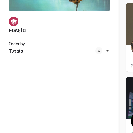
Ευεξία
Order by
Τυχαία
Τ
P