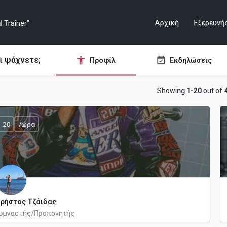
Αρχική
Εξερευνή
ι ψάχνετε;
Προφίλ
Εκδηλώσεις
Showing
1-20
out of
20
/ώρα
ρήστος Τζάιδας
υμναστής/Προπονητής