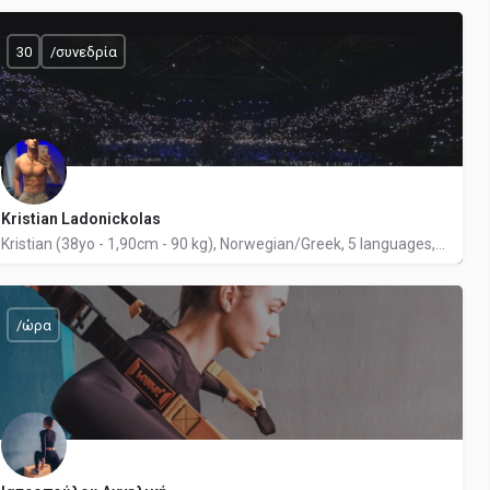
30
/συνεδρία
11
Kristian Ladonickolas
Kristian (38yo - 1,90cm - 90 kg), Norwegian/Greek, 5 languages, Holistic Muscle Coach
6982150489
167
/ώρα