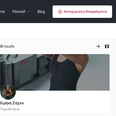
στε
Fitmotif
Blog
Καταχώρηση Επαγγελματία
40
results
Ειρήνη Ζάχου
Γυμνάστρια