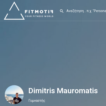
Dimitris Mauromatis
Γυμναστής