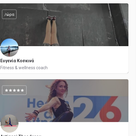
6942010335
/ώρα
4
Ευγενία Κοσκινά
Fitness & wellness coach
6955386544
Στρατηγού Δουμπιώτου