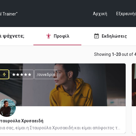
Αρχική
Εξερευνή
ι ψάχνετε;
Προφίλ
Εκδηλώσεις
Showing
1-20
out of
/συνεδρία
ταυρούλα Χρυσαειδή
Γεια σας, είμαι η Σταυρούλα Χρυσαειδή και είμαι απόφοιτος της Γυμναστικής Ακαδημίας Αθηνών