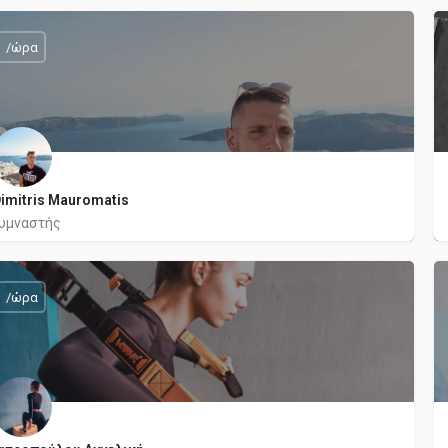
/ώρα
imitris Mauromatis
υμναστής
6988930078
Μαραθωνομάχων
/ώρα