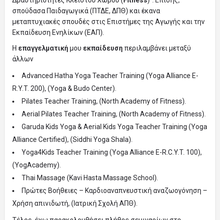
σπούδασα Παιδαγωγικά (ΠΤΔΕ, ΔΠΘ) και έκανα
μεταπτυχιακές σπουδές στις Επιστήμες της Αγωγής και την
Εκπαίδευση Ενηλίκων (ΕΑΠ).
Η
επαγγελματική
μου
εκπαίδευση
περιλαμβάνει μεταξύ
άλλων
Advanced Hatha Yoga Teacher Training (Yoga Alliance E-
R.Y.T. 200), (Yoga & Budo Center).
Pilates Teacher Training, (North Academy of Fitness).
Aerial Pilates Teacher Training, (North Academy of Fitness).
Garuda Kids Yoga & Aerial Kids Yoga Teacher Training (Yoga
Alliance Certified), (Siddhi Yoga Shala).
Yoga4Kids Teacher Training (Yoga Alliance E-R.C.Y.T. 100),
(YogAcademy).
Thai Massage (Kavi Hasta Massage School).
Πρώτες Βοήθειες – Καρδιοαναπνευστική αναζωογόνηση –
Χρήση απινιδωτή, (Ιατρική Σχολή ΑΠΘ).
Τέλος, έχω παρακολουθήσει πλήθος σεμιναρίων στο