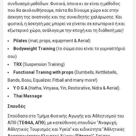
συνδυασμό μεθόδων. Φυσικά, όποια κι αν είναι η μέθοδος
που θα ακολουθήσουμε, πάντα θα δίνουμε χώρο και στην
άσκηση της αναπνοής και της συνειδητής χαλάρωσης. Και
φυσικά, η άσκησή μας μπορεί να γίνεται σε εσωτερικό ή και
εξωτερικό χώρο, ανάλογα με την εποχή και τη διάθεσή μας!
Pilates
(mat, props, equipment & Aerial)
Bodyweight Training
(το σώμα σου είναι το γυμναστήριό
σου)
ΤRX
(Suspension Training)
Functional Traning with props
(Dumbells, Kettllebells,
Bands, Bosu, Equalizer, Fitball and many more!)
Y O G A
(Hatha, Vinyasa, Yin, Restorative, Nidra & Aerial).
Thai Massage
Σπουδές
Σπούδασα στο Τμήμα Φυσικής Αγωγής και Αθλητισμού του
ΑΠΘ (
ΤΕΦΑΑ, ΑΠΘ
), με κατεύθυνση σπουδών "Αναψυχή,
Αθλητικός Τουρισμός και Υγεία" και ειδικότητα "Αθλητικές
Δραστηριότητες Κλειστού Χώρου (
Fitness
)". Eπίσης,