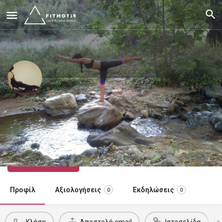
@el_wellnessworld (Despina
Kavourtzidou)
Wellness Coach
Κλήση τώρα
Προφίλ
Αξιολογήσεις
Εκδηλώσεις
0
0