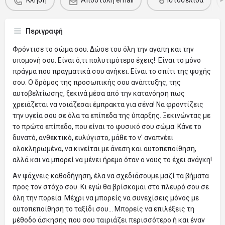
Κλήση
Αποστολή email
Ιστοσελίδα
Περιγραφή
Φρόντισε το σώμα σου. Δώσε του όλη την αγάπη και την
υπομονή σου. Είναι ό,τι πολυτιμότερο έχεις! Είναι το μόνο
πράγμα που πραγματικά σου ανήκει. Είναι το σπίτι της ψυχής
σου. Ο δρόμος της προσωπικής σου ανάπτυξης, της
αυτοβελτίωσης, ξεκινά μέσα από την κατανόηση πως
χρειάζεται να νοιάζεσαι έμπρακτα για σένα! Να φροντίζεις
την υγεία σου σε όλα τα επίπεδα της ύπαρξης. Ξεκινώντας με
το πρώτο επίπεδο, που είναι το φυσικό σου σώμα. Κάνε το
δυνατό, ανθεκτικό, ευλύγιστο, μάθε το ν' αναπνέει
ολοκληρωμένα, να κινείται με άνεση και αυτοπεποίθηση,
αλλά και να μπορεί να μένει ήρεμο όταν ο νους το έχει ανάγκη!
Αν ψάχνεις καθοδήγηση, έλα να σχεδιάσουμε μαζί τα βήματα
προς τον στόχο σου. Κι εγώ θα βρίσκομαι στο πλευρό σου σε
όλη την πορεία. Μέχρι να μπορείς να συνεχίσεις μόνος με
αυτοπεποίθηση το ταξίδι σου... Μπορείς να επιλέξεις τη
μέθοδο άσκησης που σου ταιριάζει περισσότερο ή και έναν