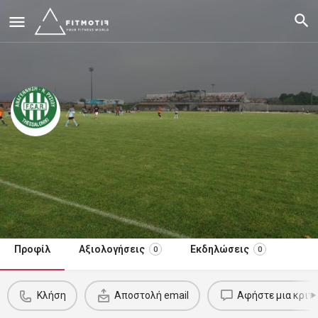
Αναγέννηση Νέου Ρυσίου
Ακαδημίες ποδοσφαίρου ηλικίες 3-16
/6 μήνες
Κλήση τώρα
Προφίλ
Αξιολογήσεις
Εκδηλώσεις
0
0
Κλήση
Αποστολή email
Αφήστε μια κριτι