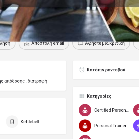
ροφίλ
Αξιολογήσεις
Εκδηλώσεις
0
Κλήση
Αποστολή email
Αφήστε μια κριτική
Κατόπιν ραντεβού
ής απόδοσης , διατροφή
Κατηγορίες
Certified Personal Trainer C.P.T.
Kettlebell
Personal Trainer