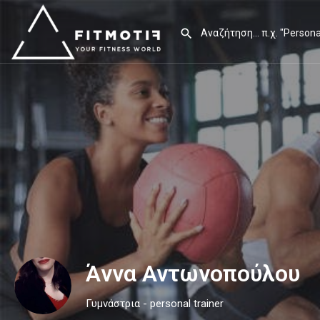
Άννα Αντωνοπούλου
Γυμνάστρια - personal trainer