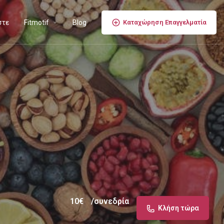
στε
Fitmotif
Blog
Καταχώρηση Επαγγελματία
10
€
/συνεδρία
Κλήση τώρα