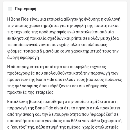
Περιγραφή
Η Bona Fide είναι μία εταιρεία αθλητικής ένδυσης η συλλογή
της οποίας χαρακτηρίζεται για την υψηλή της ποιότητα και
τις τεχνικές της προδιαγραφές ενώ αποτελείται από μία
εκπληκτική ποικιλία σχεδίων και prints σε κολάν με σχέδια
τα οποία ανανεώνονται συνεχώς, αλλά και ολόσωμες
φόρμες, τοπάκια & μαγιό με κοινό χαρακτηριστικό τους την
άψογη εφαρμογή.
H αδιαπραγμάτευτη ποιότητα και οι υψηλές τεχνικές
προδιαγραφές που ακολουθούνται κατά την παραγωγή των
προϊόντων της Bona Fide αποτελούν τους βασικούς πυλώνες
της φιλοσοφίας όπου εδράζονται και οι καθημερινές
πρακτικές της εταιρείας.
Επιπλέον η βασική πεποίθηση στην οποία στηρίζεται και η
παραγωγή της Bona Fide είναι ότι το πηγαίο στυλ προκύπτει
από την άνεση και την λειτουργικότητα που “εφαρμόζει” σε
οποιονδήποτε τύπο γυναίκας που θέλει να νιώθει ξεχωριστή,
ο “εαυτός” της, κάθε στιγμή της ημέρας, χωρίς στυλιστικές