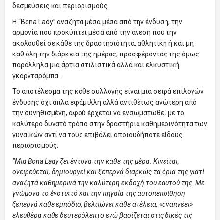
δεσμεύσεις και περιορισμούς.
H “Bona Lady” αναζητά μέσα μέσα από την ένδυση, την
αρμονία που προκύπτει μέσα από την άνεση που την
ακολουθεί σε κάθε της δραστηριότητα, αθλητική ή και μη,
καθ όλη την διάρκεια της ημέρας, προσφέροντάς της όμως
παράλληλα μια άρτια στιλιστικά αλλά και ελκυστική
γκαρνταρόμπα.
Το αποτέλεσμα της κάθε συλλογής είναι μια σειρά επιλογών
ένδυσης όχι απλά εφάμιλλη αλλά αντιθέτως ανώτερη από
την συνηθισμένη, αφού έρχεται να ενσωματωθεί με το
καλύτερο δυνατό τρόπο στην δραστήρια καθημερινότητα των
γυναικών αντί να τους επιβάλει οποιουδήποτε είδους
περιορισμούς.
“Μια Bona Lady ζει έντονα την κάθε της μέρα. Κινείται,
ονειρεύεται, δημιουργεί και ξεπερνά διαρκώς τα όρια της γιατί
αναζητά καθημερινά την καλύτερη εκδοχή του εαυτού της. Με
γνώμονα το ένστικτό και την πηγαία της αυτοπεποίθηση
ξεπερνά κάθε εμπόδιο, βελτιώνει κάθε ατέλεια, «αναπνέει»
ελευθέρα κάθε δευτερόλεπτο ενώ βασίζεται στις δικές τις