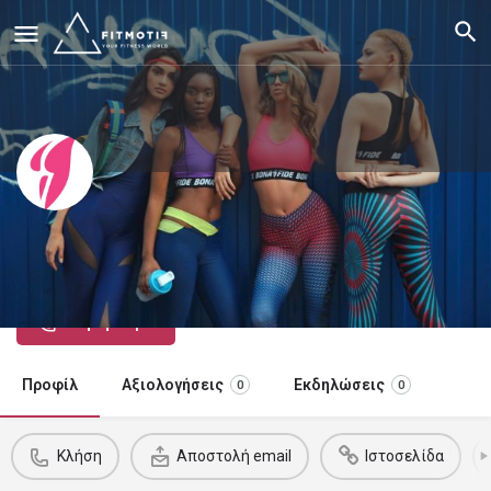
Bona Fide Greece
Luxury Activewear/Swimwear
Κλήση τώρα
Προφίλ
Αξιολογήσεις
Εκδηλώσεις
0
0
Κλήση
Αποστολή email
Ιστοσελίδα