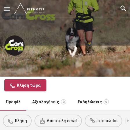
CaniCross Greece
Διοργάνωση γεγονότων CaniCross
Κλήση τώρα
Προφίλ
Αξιολογήσεις
Εκδηλώσεις
0
0
Κλήση
Αποστολή email
Ιστοσελίδα