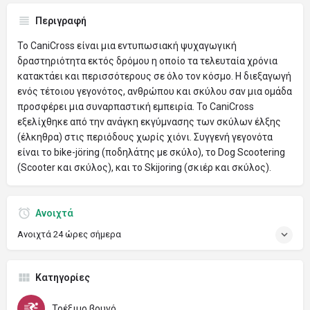
Περιγραφή
Το CaniCross είναι μια εντυπωσιακή ψυχαγωγική
δραστηριότητα εκτός δρόμου η οποίο τα τελευταία χρόνια
κατακτάει και περισσότερους σε όλο τον κόσμο. Η διεξαγωγή
ενός τέτοιου γεγονότος, ανθρώπου και σκύλου σαν μια ομάδα
προσφέρει μια συναρπαστική εμπειρία. Το CaniCross
εξελίχθηκε από την ανάγκη εκγύμνασης των σκύλων έλξης
(έλκηθρα) στις περιόδους χωρίς χιόνι. Συγγενή γεγονότα
είναι το bike-jöring (ποδηλάτης με σκύλο), το Dog Scootering
(Scooter και σκύλος), και το Skijoring (σκιέρ και σκύλος).
Ανοιχτά
Ανοιχτά 24 ώρες σήμερα
Κατηγορίες
Τρέξιμο βουvό