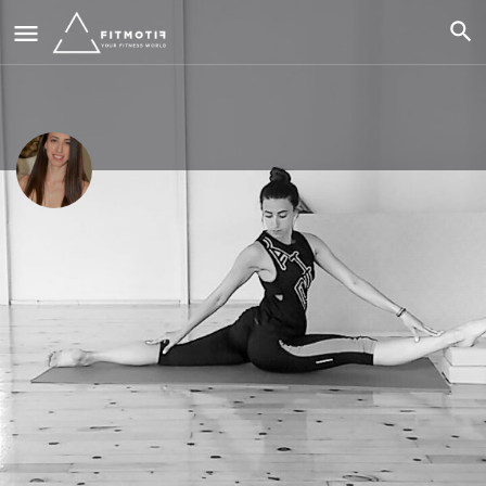
Christina Moudatsaki
Fitness instructor / Personal trainer
Κλήση τώρα
Προφίλ
Αξιολογήσεις
Εκδηλώσεις
0
0
Κλήση
Αποστολή email
Αφήστε μια κριτι