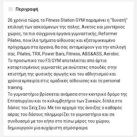
Περιγραφή
26 χρόνια τώρα, το Fitness Station GYM παραμένει η "δυνατή"
επιλογή των ασκούμενων της πόλης. Άνετος και μοντέρνος
χώρος, τα πιο σύγχρονα όργανα γυμναστικής, Reformer
Pilates, ποικίλα τμήματα αίθουσας και εξατομικευμένο
πρόγραμμα στα όργανα, θα σας ανταμείψουν για την επιλογή
σας. Pilates, TRX, Power Bars, Fitness, ABS&ASS, Aerobic.
Το προσωπικό του F.S.GYM αποτελείται από άρτια
καταρτισμένους γυμναστές με ανώτατες σπουδές στην
επιστήμη της φυσικής αγωγής και του αθλητισμού και
χρόνια εμπειρία στις ομαδικές αίθοιυσες και το personal
training.
Το γυμναστήριο βρίσκεται ανάμεσα στον κεντρικό δρόμο της
Επταπυργίου και το κολυμβητήριο των Συκεών, δίπλα στο
δάσος του Σεϊχ Σου. Με τον ερχομό της άνοιξης ο καθαρός
αέρας του δάσους πλημμυρίζει το γυμναστήριο και σε
συνδυασμό με τον κήπο στο πίσω μέρος του χώρου,
δημιουργούν μια ευχάριστη ατμόσφαιρα.