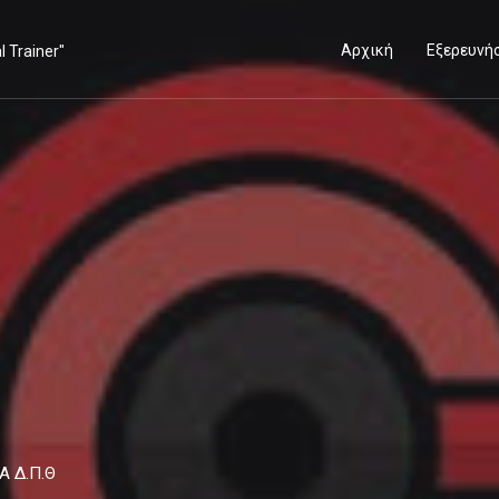
Αρχική
Εξερευνή
Α Δ.Π.Θ