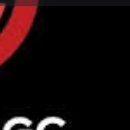
0
Αναφορά
Today's work schedule is not available
Online Coaching (Εξ'Αποστάσεως)
Personal Trainer
Γυμναστήρια