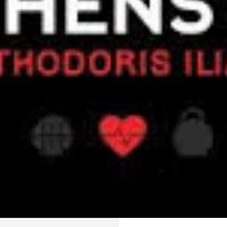
Επικοινωνία
Ονοματεπώνυμο (υποχρεωτικ
Το email σας (υποχρεωτικό)
Θέμα
Κείμενο