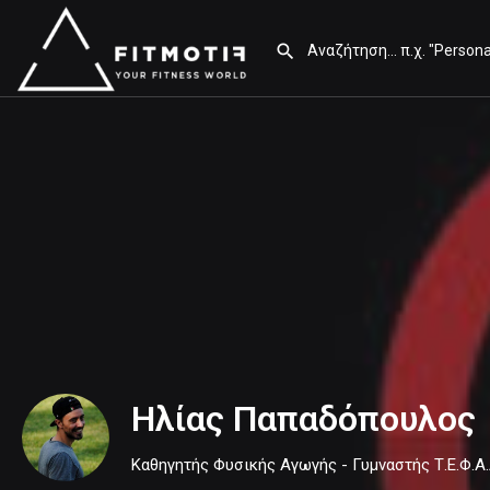
Ηλίας Παπαδόπουλος
Καθηγητής Φυσικής Αγωγής - Γυμναστής Τ.Ε.Φ.Α.