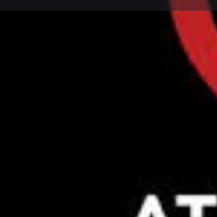
Π
Αποστολ
Περιγραφή
Απόφοιτος Τμήματος Επιστήμης Φυσικής Αγωγής κ
Δημοκρίτειου Πανεπιστημίου Θράκης (Δ.Π.Θ)
1η Ειδικότητα: Ποδοσφαίριση
2ηΕιδικοτηα: Μαζικό Αθλητισμό και
3η Ειδικότητα: Αθλητικό Μάνατζμεντ.