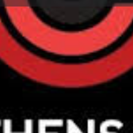
ροφίλ
Αξιολογήσεις
Εκδηλώσεις
0
ή email
Αφήστε μια κριτική
Κοινοποίηση
Not Available
αι Αθλητισμού (Τ.Ε.Φ.Α.Α)
Κατηγορίες
Καθηγητής φυσικής αγωγής και αθλητισμού
Outdoor Activities