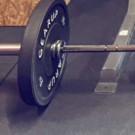
Το email σας (υποχρεωτικό)
Θέμα
Κείμενο