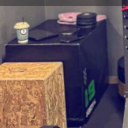
Π
Οδηγίες κατεύθυνσης
Περιγραφή
Cross training
Sport performance & rehab
Endurance training
Επικοινωνία
Ονοματεπώνυμο (υποχρεωτικό)