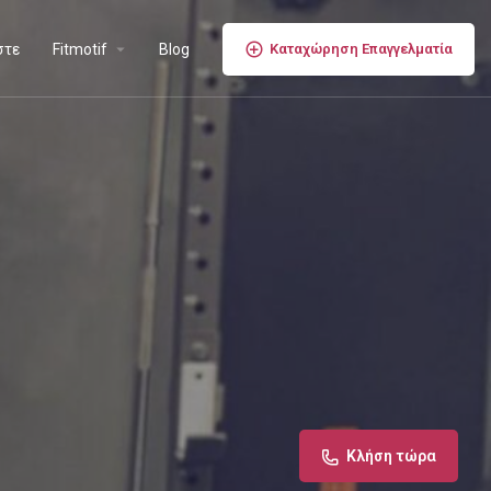
στε
Fitmotif
Blog
Καταχώρηση Επαγγελματία
Κλήση τώρα