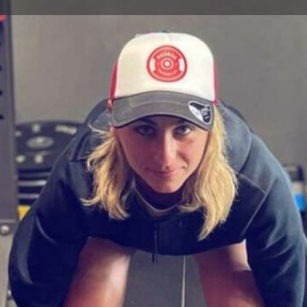
ροφίλ
Αξιολογήσεις
Εκδηλώσεις
0
Κλήση
Αποστολή email
Αφήστε μια κριτική
Κατηγορίες
Καθηγητής φυσικής α
Υποκατηγορίες
Cross Training