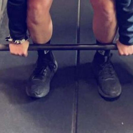
Τοποθεσία
Exi Bakery & Cafè, 54, Γρηγορ
Γλυφάδα, 166 74