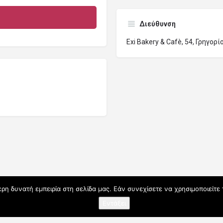
Διεύθυνση
Exi Bakery & Cafè, 54, Γρηγορ
η δυνατή εμπειρία στη σελίδα μας. Εάν συνεχίσετε να χρησιμοποιείτε 
Εντάξει