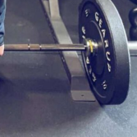
ίου Λαμπράκη, Πυρνάρι,
Get Directions