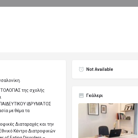
ροφίλ
Αξιολογήσεις
Εκδηλώσεις
0
email
Ιστοσελίδα
Αφήστε μια κριτική
Κ
Not Available
σσαλονίκη.
ΑΙΤΟΛΟΓΙΑΣ της σχολής
Γκάλερι
ι
ΚΠΑΙΔΕΥΤΙΚΟΥ ΙΔΡΥΜΑΤΟΣ
σία με θέμα τα
ροφικές Διαταραχές και την
 Εθνικό Κέντρο Διατροφικών
 of Eating Disorders –