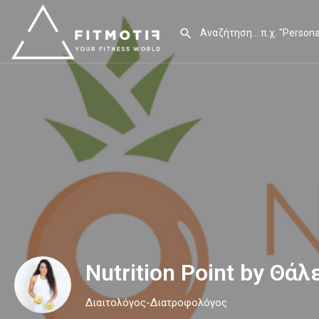
Nutrition Point by Θά
Διαιτολόγος-Διατροφολόγος