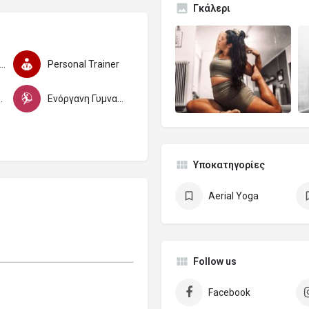
Γκάλερι
ne Coaching (Εξ'Αποστάσεως)
Personal Trainer
ής και αθλητισμού
Ενόργανη Γυμναστική
Υποκατηγορίες
Aerial Yoga
Follow us
Facebook