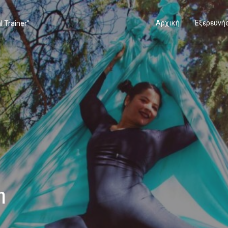
Αρχική
Εξερευνή
η