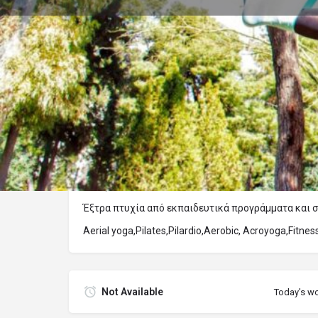
Π
Αποστολ
Περιγραφή
Απόφοιτη Σ.Ε.Φ.Α.Α με δύο ειδικότητες (Ορχηστικ
Έξτρα πτυχία από εκπαιδευτικά προγράμματα και σ
Aerial yoga,Pilates,Pilardio,Aerobic, Acroyoga,Fitne
Not Available
Today's wo