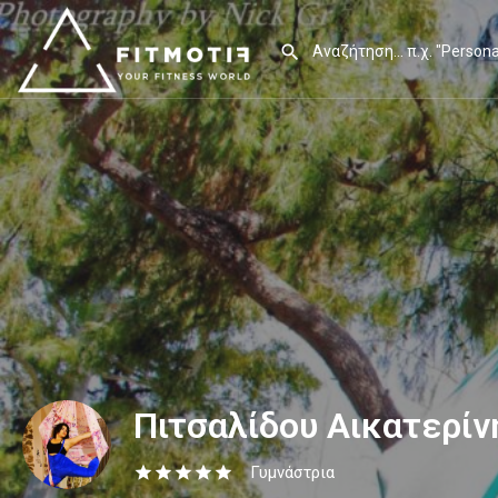
Πιτσαλίδου Αικατερίν
Γυμνάστρια