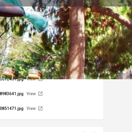
0
Αναφορά
σης
5072451.jpg
View
8983641.jpg
View
0851471.jpg
View