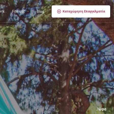
στε
Fitmotif
Blog
Καταχώρηση Επαγγελματία
/ώρα