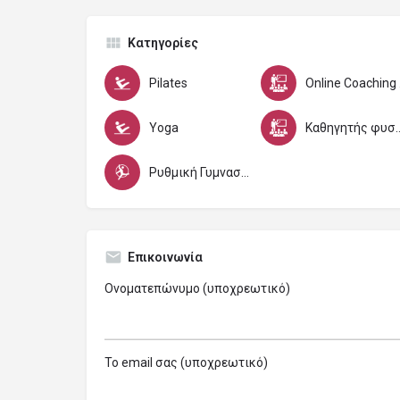
Κατηγορίες
Pilates
Onli
Yoga
Καθηγητής φυσικής αγωγ
Ρυθμική Γυμναστική
Επικοινωνία
Ονοματεπώνυμο (υποχρεωτικό)
Το email σας (υποχρεωτικό)