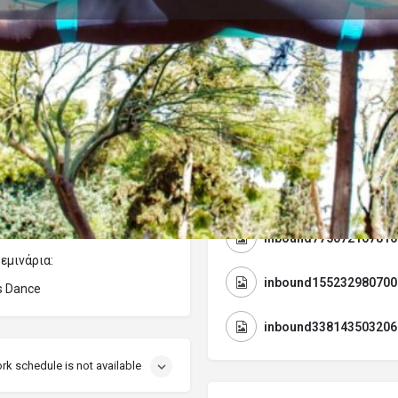
ροφίλ
Αξιολογήσεις
Εκδηλώσεις
15
ή email
Αφήστε μια κριτική
Κοινοποίηση
Πιστοποιητικά Κατάρτι
ή & Ρυθμική Γυμναστική)
inbound775072167816
εμινάρια:
inbound155232980700
ss Dance
inbound338143503206
rk schedule is not available