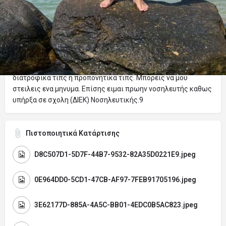
Περιγραφή
Καλησπερα. Ονομάζομαι Βικτωρ Χομενκο, ειμαι 22 ετών και
εργάζομαι σε δικο μου χωρο και σε γυμναστηριο. Ειμαι
γυμναστης καθως εχω τελειώσει σεμινάρια της StudiOne.
Ειδικεύομαι επάνω στο crossfit και το bodybuilding. Αν θελεις
διατροφικά τιπς η προπονητικά τιπς. Μπορεις να μου
στειλεις ενα μηνυμα. Επίσης ειμαι πρωην νοσηλευτής καθως
υπήρξα σε σχολη (ΔΙΕΚ) Νοσηλευτικής.9
Πιστοποιητικά Κατάρτισης
D8C507D1-5D7F-44B7-9532-82A35D0221E9.jpeg
0E964DD0-5CD1-47CB-AF97-7FEB91705196.jpeg
3E62177D-885A-4A5C-BB01-4EDC0B5AC823.jpeg