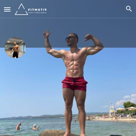
Βικτωρ Χομενκο.
Ενα παιδι που κυνηγάει το όνειρο του.
/6 μήνες
Κλήση τώρα
Προφίλ
Αξιολογήσεις
Εκδηλώσεις
0
0
Κλήση
Αποστολή email
Αφήστε μια κριτι