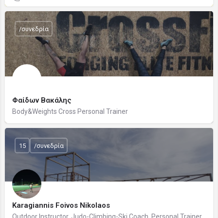
/συνεδρία
Φαίδων Βακάλης
Body&Weights Cross Personal Trainer
15
/συνεδρία
Karagiannis Foivos Nikolaos
Outdoor Instructor. Judo-Climbing-Ski Coach. Personal Trainer