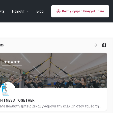
στε
Fitmotif
Blog
Καταχώρηση Επαγγελματία
lts
FITNESS TOGETHER
Με πολυετή εμπειρία και γνώμονα την εξέλιξη στον τομέα της άσκησης και της ευεξίας, δημιουργήσαμε έναν χώρο…