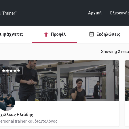
Αρχική
Εξερευνή
ι ψάχνετε;
Προφίλ
Εκδηλώσεις
Showing
2
resu
χιλλέας Ηλιάδης
ersonal trainer και διαιτολόγος