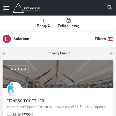
Προφίλ
Εκδηλώσεις
Solarium
Filters
Showing
1
result
FITNESS TOGETHER
Με πολυετή εμπειρία και γνώμονα την εξέλιξη στον τομέα της άσκησης και της ευεξίας, δημιουργήσαμε έναν χώρο…
2310467790-1