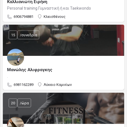
Καλλιανιώτη Ειρήνη
Personal training Γυμναστική ή και Taekwondo
6906794881
Κλεισθένους
15
/συνεδρία
Μανώλης Αλιφραγκης
.
6981162289
Λύκειο Καμινίων
20
/ώρα