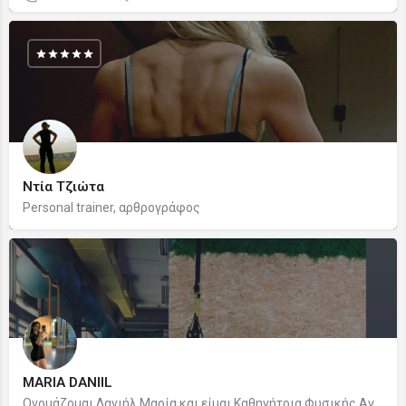
Ντία Τζιώτα
Personal trainer, αρθρογράφος
MARIA DANIIL
Ονομάζομαι Δανιήλ Μαρία και είμαι Καθηγήτρια Φυσικής Αγωγής και Αθλητισμού