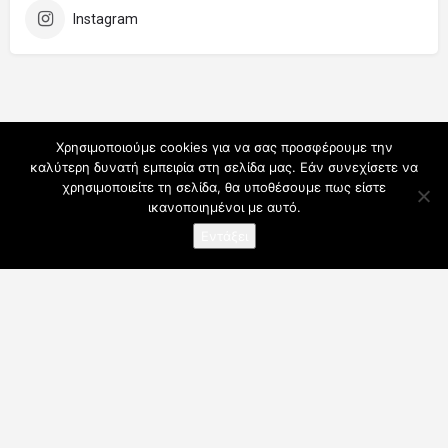
Instagram
Χρησιμοποιούμε cookies για να σας προσφέρουμε την
καλύτερη δυνατή εμπειρία στη σελίδα μας. Εάν συνεχίσετε να
χρησιμοποιείτε τη σελίδα, θα υποθέσουμε πως είστε
ικανοποιημένοι με αυτό.
Εντάξει
Ο λογαριασμός μου
Συνδρομές
Για Επαγγελματίες
Όροι Χρήσης
Blog
Επικοινωνήστε μαζί μας
Copyrights © 2025 fitmotif.gr