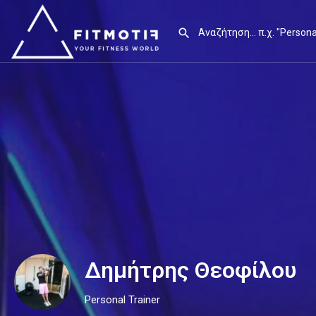
Δημήτρης Θεοφίλου
Personal Trainer